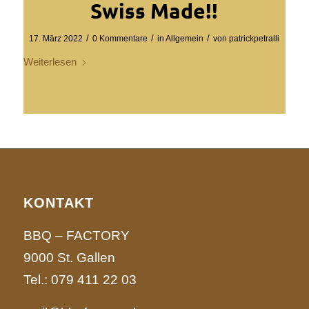
Swiss Made!!
/
/
/
17. März 2022
0 Kommentare
in
Allgemein
von
patrickpetralli
Weiterlesen
KONTAKT
BBQ – FACTORY
9000 St. Gallen
Tel.:
079 411 22 03