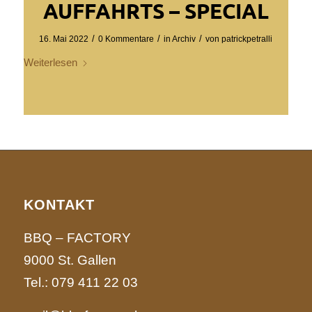
AUFFAHRTS – SPECIAL
/
/
/
16. Mai 2022
0 Kommentare
in
Archiv
von
patrickpetralli
Weiterlesen
KONTAKT
BBQ – FACTORY
9000 St. Gallen
Tel.:
079 411 22 03