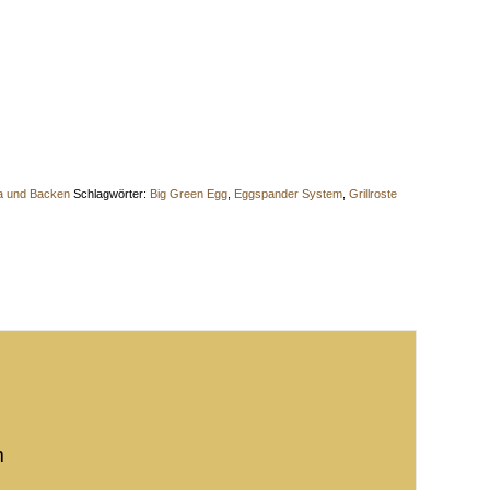
a und Backen
Schlagwörter:
Big Green Egg
,
Eggspander System
,
Grillroste
m