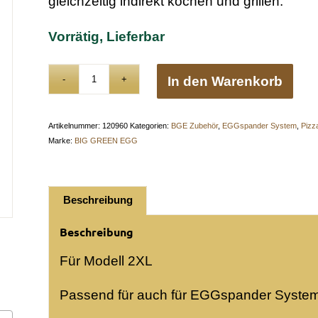
gleichzeitig indirekt kochen und grillen.
Vorrätig, Lieferbar
In den Warenkorb
Artikelnummer:
120960
Kategorien:
BGE Zubehör
,
EGGspander System
,
Pizz
Marke:
BIG GREEN EGG
Beschreibung
Beschreibung
Für Modell 2XL
Passend für auch für EGGspander Syste