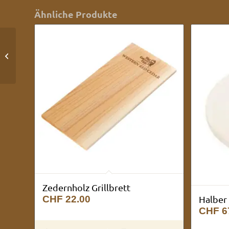
Ähnliche Produkte
Halber convEGGtor-
Stein XLarge
Zedernholz Grillbrett
CHF
22.00
Halber 
CHF
6