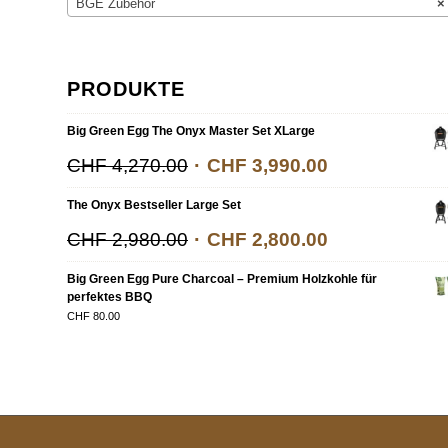
BGE Zubehör
×
PRODUKTE
Big Green Egg The Onyx Master Set XLarge
CHF
4,270.00
CHF
3,990.00
The Onyx Bestseller Large Set
CHF
2,980.00
CHF
2,800.00
Big Green Egg Pure Charcoal – Premium Holzkohle für
perfektes BBQ
CHF
80.00