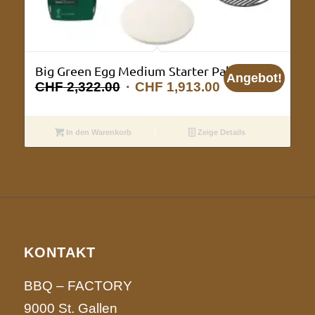
Big Green Egg Medium Starter Paket
Angebot!
Ursprünglicher
Aktueller
CHF
2,322.00
CHF
1,913.00
Preis
Preis
war:
ist:
In den Warenkorb
Zeige Details
CHF 2,322.00
CHF 1,913.00.
KONTAKT
BBQ – FACTORY
9000 St. Gallen