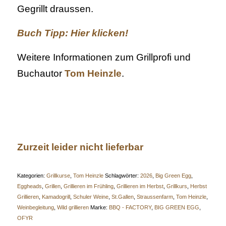
Gegrillt draussen.
Buch Tipp:
Hier klicken!
Weitere Informationen zum Grillprofi und
Buchautor
Tom Heinzle
.
Zurzeit leider nicht lieferbar
Kategorien:
Grillkurse
,
Tom Heinzle
Schlagwörter:
2026
,
Big Green Egg
,
Eggheads
,
Grillen
,
Grillieren im Frühling
,
Grillieren im Herbst
,
Grillkurs
,
Herbst
Grillieren
,
Kamadogrill
,
Schuler Weine
,
St.Gallen
,
Straussenfarm
,
Tom Heinzle
,
Weinbegleitung
,
Wild grillieren
Marke:
BBQ - FACTORY
,
BIG GREEN EGG
,
OFYR