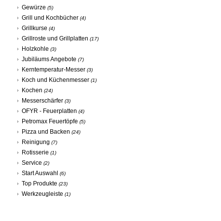
Gewürze
(5)
Grill und Kochbücher
(4)
Grillkurse
(4)
Grillroste und Grillplatten
(17)
Holzkohle
(3)
Jubiläums Angebote
(7)
Kerntemperatur-Messer
(3)
Koch und Küchenmesser
(1)
Kochen
(24)
Messerschärfer
(3)
OFYR - Feuerplatten
(4)
Petromax Feuertöpfe
(5)
Pizza und Backen
(24)
Reinigung
(7)
Rotisserie
(1)
Service
(2)
Start Auswahl
(6)
Top Produkte
(23)
Werkzeugleiste
(1)