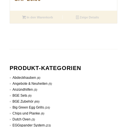
In den Warenkorb
Zeige Details
PRODUKT-KATEGORIEN
Abdeckhauben
(4)
Angebote & Neuheiten
(5)
Anzündhilfen
(3)
BGE Sets
(9)
BGE Zubehör
(89)
Big Green Egg Grills
(16)
Chips und Planke
(9)
Dutch Oven
(3)
EGGspander System
(23)